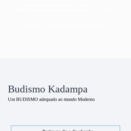
ignorância acreditamos que ele existe e por isso
experienciamos sofrimento, como alucinação, por toda esta
vida e vida após vida sem fim.”
Venerável Geshe Kelsang Gyatso Rinpoche
Budismo Kadampa
Um BUDISMO adequado ao mundo Moderno